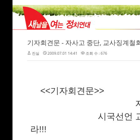
기자회견문 - 자사고 중단, 교사징계철
진실
2009.07.01 14:41
조회 수 : 676
<<기자회견문>>
자율형사립고 
시국선언 교사에 대
라!!!