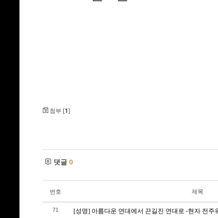
첨부 [
1
]
댓글
0
번호
제목
71
[성명] 아름다운 연대에서 끈길진 연대로 -현자 전주