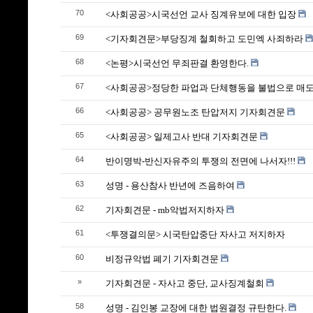
70
<사회공공>시국선언 교사 징계유보에 대한 입장
69
<기자회견문>부당징계 철회하고 도민엑 사죄하라
68
<논평>시국선언 무죄판결 환영한다.
67
<사회공공>정당한 파업과 단체행동을 불법으로 매
66
<사회공공> 공무원노조 탄압저지 기자회견문
65
<사회공공> 일제고사 반대 기자회견문
64
반이명박-반신자유주의 투쟁의 전면에 나서자!!!
63
성명 - 용산참사 반년에 즈음하여
62
기자회견문 - mb악법저지하자
61
<투쟁결의문> 시국탄압중단 자사고 저지하자
60
비정규악법 폐기 기자회견문
»
기자회견문 - 자사고 중단, 교사징계철회
58
성명 - 김인봉 교장에 대한 법원결정 규탄한다.