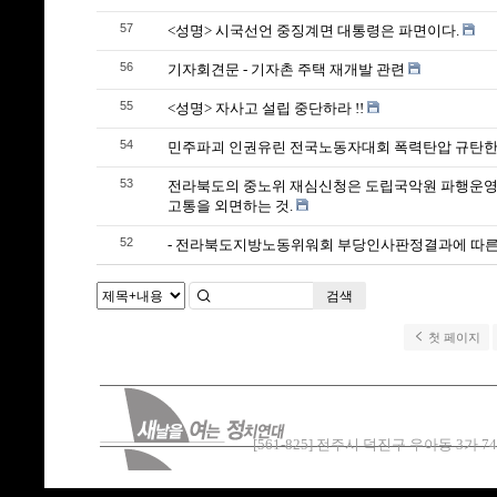
57
<성명> 시국선언 중징계면 대통령은 파면이다.
56
기자회견문 - 기자촌 주택 재개발 관련
55
<성명> 자사고 설립 중단하라 !!
54
민주파괴 인권유린 전국노동자대회 폭력탄압 규탄한
53
전라북도의 중노위 재심신청은 도립국악원 파행운영
고통을 외면하는 것.
52
- 전라북도지방노동위워회 부당인사판정결과에 따른
검색
첫 페이지
[561-825] 전주시 덕진구 우아동 3가 747-