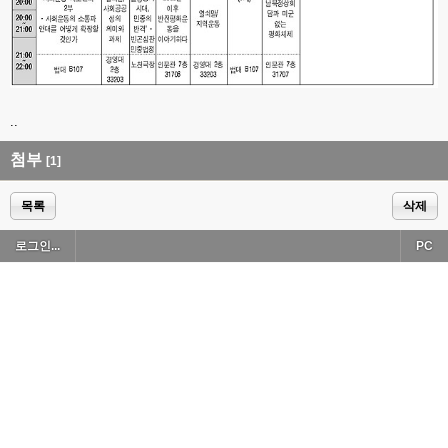
..
첨부
[1]
목록
삭제
로그인...
PC