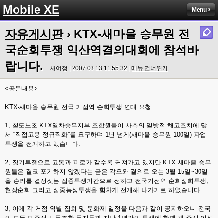
Mobile XE
Menu
자유게시판
› KTX-새마을 승무원 전
국순회투쟁 익산역결의대회에 참석바
랍니다.
새여정 | 2007.03.13 11:55:32 |
메뉴 건너뛰기
<공문내용>
KTX-새마을 승무원 전국 거점역 순회투쟁 연대 요청
1, 철도노조 KTX열차승무지부 조합원들이 사측의 일방적 해고조치에 맞
서 “직접고용 정규직화”를 요구하며 1년 넘게(새마을 승무원 100일) 파업
투쟁을 전개하고 있습니다.
2, 장기투쟁으로 고통과 피로가 갈수록 커져가고 있지만 KTX-새마을 승무
원들은 결코 포기하지 않겠다는 굳은 각오와 결의로 오는 3월 15일~30일
을 승리를 결정짓는 집중투쟁기간으로 정하고 전국거점역 순회집회투쟁,
현장순회 그리고 집중농성투쟁을 힘차게 전개해 나가기로 하였습니다.
3, 이에 각 거점 역별 집회 및 문화제 일정을 다음과 같이 공지하오니 전국
의 모든 민주적 노동조합 동지들과 지난 1년간의 투쟁에 함께 해 주신 여성