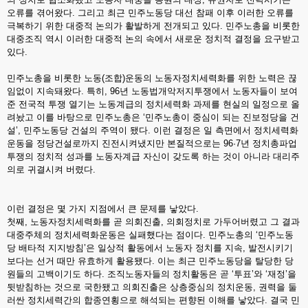
오류를 겪어왔다. 그리고 최근 민주노동당 대선 참패 이후 이러한 오류를
극복하기 위한 대중적 논의가 활발하게 전개되고 있다. 민주노총을 비롯한
대중조직 역시 이러한 대중적 논의 속에서 새로운 정치적 결정을 요구받고
있다.
민주노총을 비롯한 노동(조합)운동의 노동자정치세력화를 위한 노력은 끊
임없이 지속돼왔다. 특히, 96년 노동법개악저지투쟁에서 노동자들이 보여
준 전국적 투쟁 열기는 노동계급의 정치세력화 과제를 현실의 일정으로 올
려놨고 이를 바탕으로 민주노총은 ‘민주노총이 중심이 되는 진보정당을 건
설’, 민주노동당 건설의 주역이 됐다. 이런 결정은 일 측면에서 정치세력화
운동을 정당건설로까지 진전시켜냈지만 본질적으로는 96·7년 정치총파업
투쟁의 정치적 성과를 노동자계급 자신이 갖도록 하는 것이 아니라 대리주
의로 귀결시켜 버렸다.
이런 결정은 몇 가지 지점에서 큰 문제를 낳았다.
첫째, 노동자정치세력화를 곧 의회진출, 의회정치로 가두어버렸고 그 결과
대중주체의 정치세력화운동은 실패했다는 점이다. 민주노총의 ‘민주노동
당 배타적 지지방침’은 일상적 활동에서 노동자 정치를 지속, 발전시키기
보다는 선거 때만 유효하게 활용됐다. 이는 최근 민주노동당을 탈당한 당
원들의 고백이기도 하다. 조직노동자들의 정치활동은 곧 ‘투표’와 ‘재정’을
뒷받침하는 것으로 국한됐고 의회진출은 상층중심의 정치운동, 권력을 둘
러싼 정치세력간의 합종연횡으로 해석되는 편향된 이해를 낳았다. 결국 민