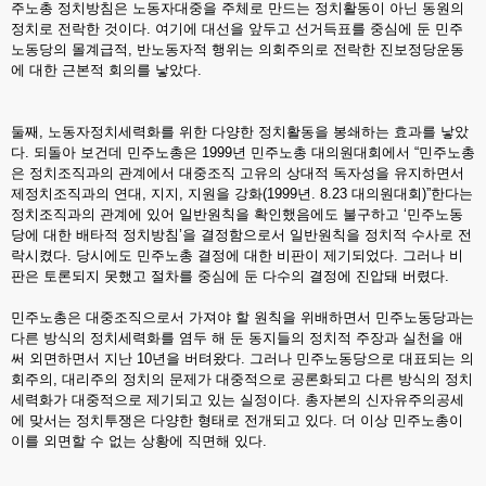
주노총 정치방침은 노동자대중을 주체로 만드는 정치활동이 아닌 동원의
정치로 전락한 것이다. 여기에 대선을 앞두고 선거득표를 중심에 둔 민주
노동당의 몰계급적, 반노동자적 행위는 의회주의로 전락한 진보정당운동
에 대한 근본적 회의를 낳았다.
둘째, 노동자정치세력화를 위한 다양한 정치활동을 봉쇄하는 효과를 낳았
다. 되돌아 보건데 민주노총은 1999년 민주노총 대의원대회에서 “민주노총
은 정치조직과의 관계에서 대중조직 고유의 상대적 독자성을 유지하면서
제정치조직과의 연대, 지지, 지원을 강화(1999년. 8.23 대의원대회)”한다는
정치조직과의 관계에 있어 일반원칙을 확인했음에도 불구하고 ‘민주노동
당에 대한 배타적 정치방침’을 결정함으로서 일반원칙을 정치적 수사로 전
락시켰다. 당시에도 민주노총 결정에 대한 비판이 제기되었다. 그러나 비
판은 토론되지 못했고 절차를 중심에 둔 다수의 결정에 진압돼 버렸다.
민주노총은 대중조직으로서 가져야 할 원칙을 위배하면서 민주노동당과는
다른 방식의 정치세력화를 염두 해 둔 동지들의 정치적 주장과 실천을 애
써 외면하면서 지난 10년을 버텨왔다. 그러나 민주노동당으로 대표되는 의
회주의, 대리주의 정치의 문제가 대중적으로 공론화되고 다른 방식의 정치
세력화가 대중적으로 제기되고 있는 실정이다. 총자본의 신자유주의공세
에 맞서는 정치투쟁은 다양한 형태로 전개되고 있다. 더 이상 민주노총이
이를 외면할 수 없는 상황에 직면해 있다.