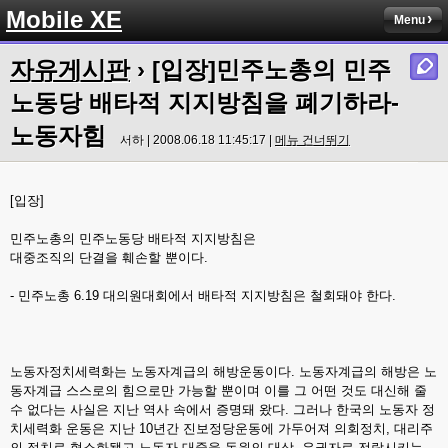
Mobile XE
Menu
자유게시판
› [입장]민주노총의 민주
노동당 배타적 지지방침을 폐기하라-
노동자힘
서하 | 2008.06.18 11:45:17 |
메뉴 건너뛰기
[입장]
민주노총의 민주노동당 배타적 지지방침은
대중조직의 단결을 훼손할 뿐이다.
- 민주노총 6.19 대의원대회에서 배타적 지지방침은 철회돼야 한다.
노동자정치세력화는 노동자계급의 해방운동이다. 노동자계급의 해방은 노
동자계급 스스로의 힘으로만 가능할 뿐이며 이를 그 어떤 것도 대신해 줄
수 없다는 사실은 지난 역사 속에서 증명돼 왔다. 그러나 한국의 노동자 정
치세력화 운동은 지난 10년간 진보정당운동에 가두어져 의회정치, 대리주
의 정치로 협소화됐고 노동자 대중을 동원의 대상, 유권자로 전락시키는