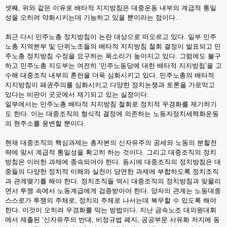
셋째, 위와 같은 이유로 배타적 지지방침은 대중운동 내부의 계급적 통일
성을 오히려 약화시키는데 기능하고 있을 뿐이라는 점이다.
최근 다시 민주노총 정치방침이 논란 대상으로 떠오르고 있다. 일부 민주
노총 지역본부 및 단위노조들의 배타적 지지방침 철회 결정이 발표되고 민
주노총 정치방침 수정을 요구하는 목소리가 높아지고 있다. 그럼에도 불구
하고 민주노총 지도부는 여전히 ‘민주노동당에 대한 배타적 지지방침’을 고
수해 대중조직 내부의 혼란을 더욱 심화시키고 있다. 민주노총의 배타적
지지방침이 패권주의를 심화시키고 다양한 정치논쟁과 토론을 가로막고
있다는 비판이 곳곳에서 제기되고 있는 실정이다.
일부에서는 민주노총 배타적 지지방침 철회로 정치적 우경화를 제기하기
도 한다. 이는 대중조직의 형식적 결정에 의존하는 노동자정치세력화운동
의 현주소를 웅변할 뿐이다.
현재 대중조직의 핵심과제는 총자본의 신자유주의 공세와 노동의 분할전
략에 맞서 계급적 통일성을 확고히 하는 것이다. 그리고 대중조직의 정치
방침은 이러한 과제에 종속되어야 한다. 동시에 대중조직의 정치방침은 대
중들의 다양한 정치적 이해와 실천이 당면한 과제에 부합하도록 정치조직
과 관계맺기를 해야 한다. 정치조직들 역시 대중조직의 정치방침과 맞물리
면서 투쟁 속에서 노동계급에게 검증받아야 한다. 양자의 관계는 노동대중
스스로가 투쟁의 주체로, 정치의 주체로 나서는데 복무할 수 있도록 해야
한다. 이것이 오히려 우경화를 막는 방법이다. 지난 금속노조 대의원대회
에서 제출된 ‘신자유주의 반대, 비정규법 폐지, 공공부문 사유화 저지에 동