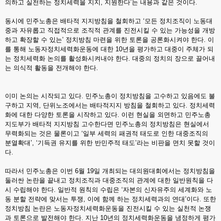
의하고 실천하는 정치세력을 지지, 지원한다’는 내용과 같은 것이다.
동시에 민주노총은 배타적 지지방침을 철회하고 ‘모든 정치조직이 노동대
중과 자유롭고 직접적으로 조직적 관계를 진전시킬 수 있는 가능성을 개방
하고 확장할 수 있는’ 정치방침 마련을 위한 토론을 공론화시켜야 한다. 이
를 통해 노동자정치세력화운동에 대한 10년을 평가하고 대중이 주체가 되
는 정치세력화 논의를 활성화시켜내야 한다. 대중의 정치의 장으로 끌어내
는 의식적 활동을 전개해야 한다.
이미 논의는 시작되고 있다. 민주노총이 정치방침을 고수하고 있음에도 불
구하고 지역, 단위노조에서는 배타적지지 방침을 철회하고 있다. 정치세력
화에 대한 다양한 토론을 시작하고 있다. 이런 현실을 외면하고 민주노총
지도부가 배타적 지지방침 고수한다면 민주노총의 정치방침은 현실에서
무력화되는 것은 물론이고 ‘일부 세력의 패권적 태도로 인한 대중조직의
분열확대’, ‘기득권 유지를 위한 반민주적 태도’라는 비판을 면치 못할 것이
다.
따라서 민주노총은 이번 6월 19일 개최되는 대의원대회에서는 정치방침을
둘러싼 논란을 끝내고 정치조직과 대중조직의 관계에 대한 일반원칙을 다
시 수립해야 한다. 일반적 원칙의 수립은 ‘자본의 신자유주의 세계화와 노
동 분할 전략에 맞서는 투쟁, 이에 함께 하는 정치세력과의 연대’이다. 또한
정치방침 논란은 노동자정치세력화운동을 진전시킬 수 있는 실천적 논쟁
과 토론으로 발전해야 한다. 지난 10년의 정치세력화운동을 냉정하게 평가