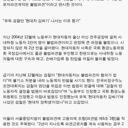
로자파견계약은 불법파견"이라고 판시한 것이다.
"유독 검찰만 '현대차 감싸기' 나서는 이유 뭔가"
지난 2004년 12월에 노동부가 현대자동차 울산 아산 전주공장에 걸쳐 사
내하청 노동자 1만여 명이 불법파견이라고 판정해 큰 파장을 불렀으나, 시
정되지 않은 채 2년 반을 끌어왔다. 현대자동차 사측은 국회 환경노동위원
회 국정감사에서도 줄곧 불법파견을 부인했고 한편으로는 사내하청 노동
자들에 대한 구속과 해고, 손배가압류 등 탄압을 저질러 물의를 빚었다.
급기야 지난해 12월에는 검찰이 "현대자동차는 불법파견의 혐의가 없
다"며 불기소 처분을 내려 노동계의 반발을 사기도 했다. 전국비정규직노
조연대회의는 검찰의 판단을 뒤집은 이번 법원의 판결에 대해 "검찰의 반
노동자적 결정을 법원이 바로잡았다"며 "노동부도 인정했고 국회 환경노동
위원회도 인정했고 마침내 법원도 인정했는데 유독 '현대자동차 감싸기'에
나섰던 검찰은 '현대차 장학생'이었나"라고 꼬집었다.
아울러 서울중앙지법이 불법파견에 고용의제 조항(파견법 제6조 3항)을 적
용한 것도 주목된다. "2년이 지나도록 파견근로자를 계속 사용하는 경우 2