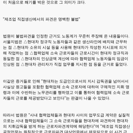
이 처음으로 쐐기를 박은 것으로 그 의미가 크다.
"제조업 직접생산에서의 파견은 명백한 불법"
법원이 불법파견을 인정한 근거도 노동계가 꾸준히 주장해 온 내용들이다.
서울지법은 △현대차 정규직 노동자들과 같은 생산라인에 배치돼 근무하
는 점 △현대차 소유의 시설 등을 사용해 현대차가 작성한 지시표에 의거
해 작업하는 점 △협력업체 소속 근로자들의 근로시간이 현대차 정규직과
동일한 점 △현대차의 인상금액 계산에 따라 협력업체 노동자들의 임금이
인상된 점 △현대차 관리자가 직접 업무를 지시한 점 등을 근거로 들었다.
이같은 증거들로 인해 "현대차는 도급인으로서의 지시 감독권을 넘어서서
사실상 원고들을 포함한 협력업체 소속 근로자에 대하여 구체적인 지휘 명
령과 이에 수반하는 노무관리를 행하였고 이를 통하여 협력업체 소속 근로
자들의 근로를 제공받았다고 보인다"는 판결이 나올 수 있었다.
따라서 법원은 "사내 협력업체들과 현대차 사이의 업무도급 계약은 실질적
으로는 사내 협력업체들이 그 소속 근로자들을 현대차에 파견하여 현대차
의 지휘감독을 받게 하는 근로자파견계약에 해당한다"며 "제조업 직접생산
공정업무는 원칙적으로 근로자파견 대상업무에서 제외되므로 이 사건 근