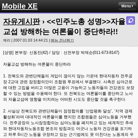
Mobile XE
Menu
자유게시판
› <<민주노총 성명>>자율
교섭 방해하는 여론몰이 중단하라!!
제리 | 2007.01.03 14:44:21 |
메뉴 건너뛰기
[성명] 본부장: 신동진(42) / 담당 : 선전부장 박재순(011-673-8147)
자율교섭 방해하는 여론몰이 중단하라
1. 전북도와 관변단체들의 개입이 끊이지 않는 가운데 현대자동차 전주공
장 2교대 관련 잠정합의안이 조합원 투표에서 부결됐다. 사측은 심야근로
에 대한 고집을 버리고 더많은 고용이 가능하고 노동자들의 건강권도 보장
할 수 있는 방법을 수용해야 한다. 또 전북도는 여론몰이를 중단하고 노사
의 자율교섭에 영향을 미치려는 어떠한 시도도 중단할 것을 촉구한다.
2. 사실상 전북도와 관변단체들이 잠정합의를 ‘산업평화 달성’, ‘지역 경제
활성화’라며 대대적인 여론몰이를 했지만 조합원들은 심야노동을 거부했
다. 전주공장의 노사잠정합의는 심야노동을 폐지하고 있는 세계적인 추세
와 현대자동차노동조합 본조의 방침과도 어긋나 노동자 건강권을 포기하
고 하루 8시간 노동을 규정하고 있는 근기법에도 못 미친다는 노동계의 우