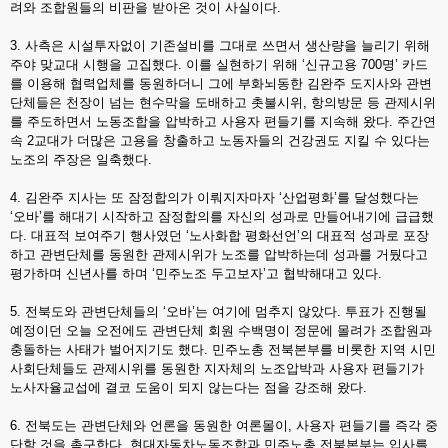
려와 조합원들의 비판을 받아온 것이 사실이다.
3. 사측은 시설투자없이 기존설비를 그대로 쓰면서 생산량을 늘리기 위해
주야 맞교대 시행을 고집했다. 이를 실현하기 위해 ‘신규고용 700명’ 카드
를 이용해 협력업체를 동원하더니 그에 부화뇌동한 김완주 도지사와 관변
단체들은 천장이 넘는 현수막을 도배하고 촛불시위, 항의방문 등 관제시위
를 주도하면서 노동조합을 압박하고 사용자 편들기를 지속해 왔다. 주간연
속 2교대가 더많은 고용을 창출하고 노동자들의 건강권도 지킬 수 있다는
노조의 주장은 일축했다.
4. 김완주 지사는 또 잠정합의가 이뤄지자마자 ‘산업평화’를 달성했다는
‘오바’를 해대기 시작하고 잠정합의를 자신의 성과로 만들어내기에 급급했
다. 대표적 보여주기 행사였던 ‘노사화합 평화선언’의 대표적 성과로 포장
하고 관변단체를 동원한 관제시위가 노조를 압박하는데 성과를 거뒀다고
평가하며 신년사를 하며 ‘민주노조 두고보자’고 협박해대고 있다.
5. 전북도와 관변단체들의 ‘오바’는 여기에 멈추지 않았다. 투표가 진행될
예정이던 오늘 오전에도 관변단체 회원 수백명이 정문에 몰려가 조합원과
충돌하는 사태가 벌어지기도 했다. 민주노총 전북본부를 비롯한 지역 시민
사회단체들도 관제시위를 동원한 지자체의 노조압박과 사용자 편들기가
노사자율교섭에 결코 도움이 되지 않는다는 점을 강조해 왔다.
6. 전북도는 관변단체와 언론을 동원한 여론몰이, 사용자 편들기를 즉각 중
단할 것을 촉구한다. 현대자동차노동조합과 민주노총 전북본부는 입사를