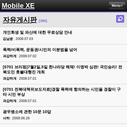
Mobile XE
Menu
자유게시판
[390]
개인회생 및 파산에 대한 무료상담 안내
김남윤
2008.07.03
폭력/비폭력, 운동권/시민의 이분법을 넘어
과감하게
2008.07.02
[0701 브리핑]7월2일,5일 한나라당 해체! 이명박 심판! 국민승리! 전
북도민 촛불대행진 개최
과감하게
2008.07.01
[0701 전북대책위보도자료]경찰 폭력에 항의하는 시민을 경찰이 구
타 시민 부상
과감하게
2008.07.01
광우병소에 관한 10문 10답
서하
2008.06.26